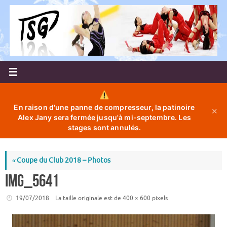
Passer
au
contenu
En raison d'une panne de compresseur, la patinoire
✕
Alex Jany sera fermée jusqu'à mi-septembre. Les
stages sont annulés.
«
Coupe du Club 2018 – Photos
IMG_5641
19/07/2018
La taille originale est de
400 × 600
pixels