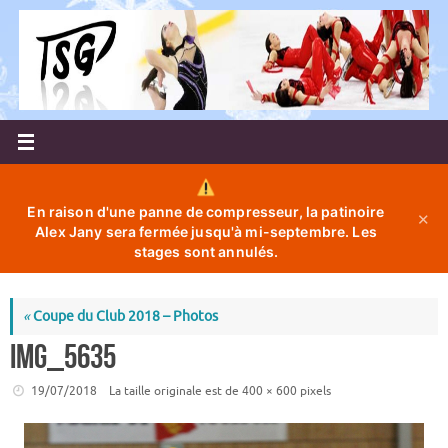
Passer
au
contenu
En raison d'une panne de compresseur, la patinoire
✕
Alex Jany sera fermée jusqu'à mi-septembre. Les
stages sont annulés.
«
Coupe du Club 2018 – Photos
IMG_5635
19/07/2018
La taille originale est de
400 × 600
pixels