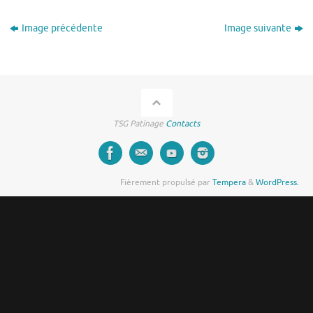
Image précédente
Image suivante
TSG Patinage
Contacts
Fièrement propulsé par
Tempera
&
WordPress.