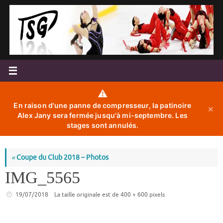
Passer
au
contenu
⚠️
En raison d'une panne de compresseur, la patinoire
✕
Alex Jany sera fermée jusqu'à mi-septembre. Les
stages sont annulés.
«
Coupe du Club 2018 – Photos
IMG_5565
19/07/2018
La taille originale est de
400 × 600
pixels