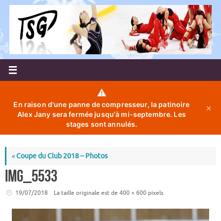
Passer
au
contenu
⚠️
En raison d'une panne de compresseur, la patinoire
✕
Alex Jany sera fermée jusqu'à mi-septembre. Les
stages sont annulés.
«
Coupe du Club 2018 – Photos
IMG_5533
19/07/2018
La taille originale est de
400 × 600
pixels