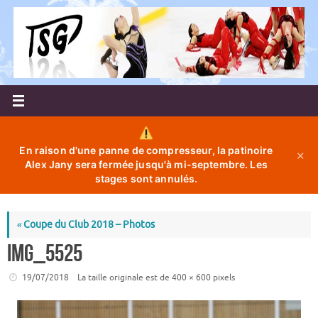
Passer
au
contenu
En raison d'une panne de compresseur, la patinoire
✕
Alex Jany sera fermée jusqu'à mi-septembre. Les
stages sont annulés.
«
Coupe du Club 2018 – Photos
IMG_5525
19/07/2018
La taille originale est de
400 × 600
pixels