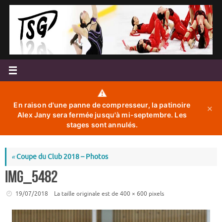
Passer
au
contenu
⚠️
En raison d'une panne de compresseur, la patinoire
✕
Alex Jany sera fermée jusqu'à mi-septembre. Les
stages sont annulés.
«
Coupe du Club 2018 – Photos
IMG_5482
19/07/2018
La taille originale est de
400 × 600
pixels