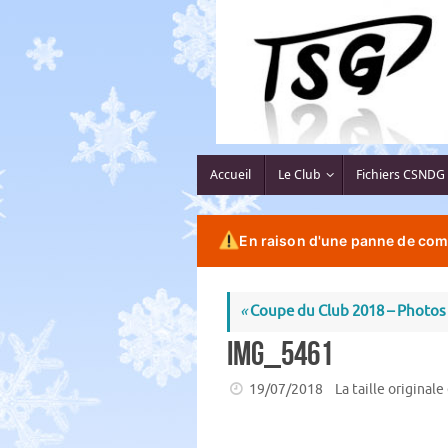
Passer
au
contenu
Passer
Accueil
Le Club
Fichiers CSNDG
au
contenu
En raison d'une panne de comp
«
Coupe du Club 2018 – Photos
IMG_5461
19/07/2018
La taille originale