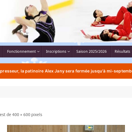
Fonctionnement
Inscriptions
Saison 2025/2026
Résultats
resseur, la patinoire Alex Jany sera fermée jusqu'à mi-septemb
 est de
400 × 600
pixels