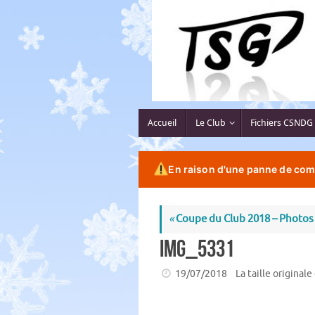
Passer
au
contenu
Passer
Accueil
Le Club
Fichiers CSNDG
au
contenu
En raison d'une panne de comp
«
Coupe du Club 2018 – Photos
IMG_5331
19/07/2018
La taille originale