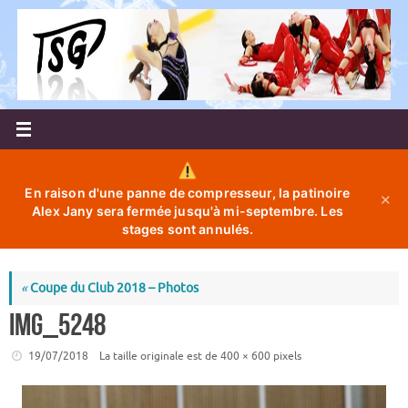
Passer
au
contenu
En raison d'une panne de compresseur, la patinoire
✕
Alex Jany sera fermée jusqu'à mi-septembre. Les
stages sont annulés.
«
Coupe du Club 2018 – Photos
IMG_5248
19/07/2018
La taille originale est de
400 × 600
pixels