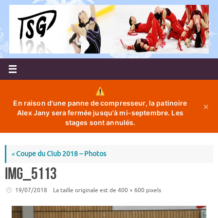
Passer
au
contenu
En raison d'une panne de compresseur, la patinoire
✕
Alex Jany sera fermée jusqu'à mi-septembre. Les
stages sont annulés.
«
Coupe du Club 2018 – Photos
IMG_5113
19/07/2018
La taille originale est de
400 × 600
pixels