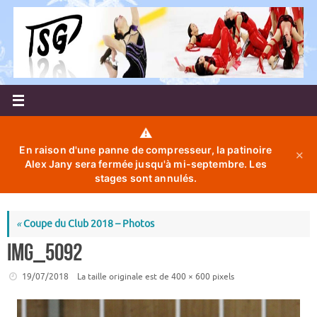
Passer
au
contenu
⚠️
En raison d'une panne de compresseur, la patinoire
✕
Alex Jany sera fermée jusqu'à mi-septembre. Les
stages sont annulés.
«
Coupe du Club 2018 – Photos
IMG_5092
19/07/2018
La taille originale est de
400 × 600
pixels