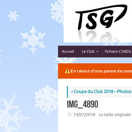
Passer
au
contenu
Passer
Accueil
Le Club
Fichiers CSNDG
au
contenu
En raison d'une panne de comp
«
Coupe du Club 2018 – Photos
IMG_4890
19/07/2018
La taille originale