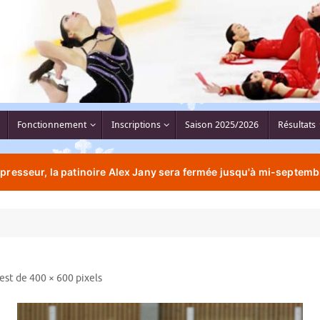
Fonctionnement
Inscriptions
Saison 2025/2026
Résultats
resseur, la patinoire Alex Jany sera fermée jusqu'à mi-septemb
 est de
400 × 600
pixels