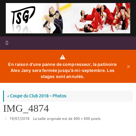
Passer
au
contenu
⚠️
En raison d'une panne de compresseur, la patinoire
✕
Alex Jany sera fermée jusqu'à mi-septembre. Les
stages sont annulés.
«
Coupe du Club 2018 – Photos
IMG_4874
19/07/2018
La taille originale est de
400 × 600
pixels