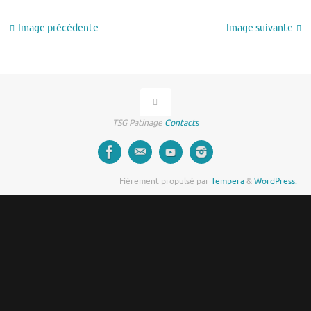
Image précédente
Image suivante
TSG Patinage
Contacts
Fièrement propulsé par
Tempera
&
WordPress.