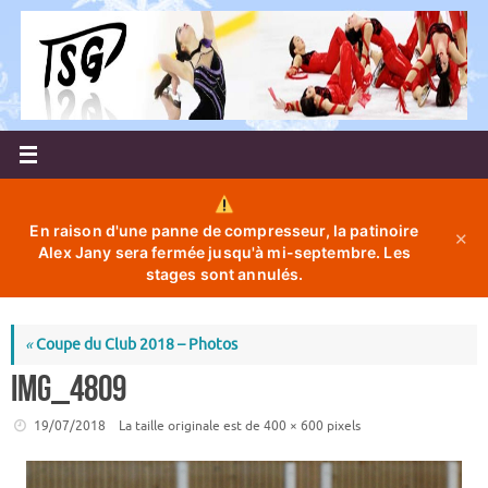
Passer
au
contenu
En raison d'une panne de compresseur, la patinoire
✕
Alex Jany sera fermée jusqu'à mi-septembre. Les
stages sont annulés.
«
Coupe du Club 2018 – Photos
IMG_4809
19/07/2018
La taille originale est de
400 × 600
pixels