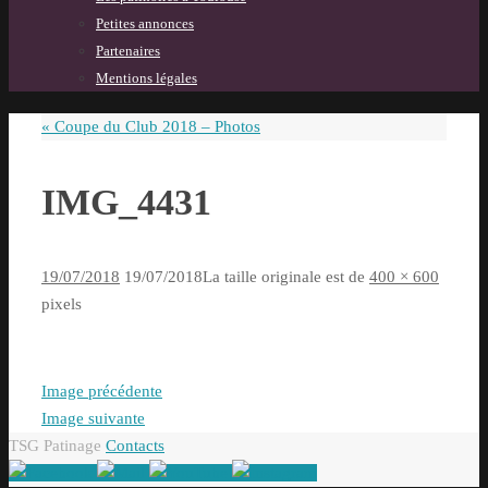
Petites annonces
Partenaires
Mentions légales
«
Coupe du Club 2018 – Photos
IMG_4431
19/07/2018
19/07/2018
La taille originale est de
400 × 600
pixels
Image précédente
Image suivante
TSG Patinage
Contacts