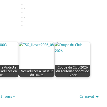
la Violette
Coupe du Club 2026
s adultes en
Nos adultes à l’assaut
du Toulouse Sports de
lie…
du Havre
Glace
à Tours –
Carnaval