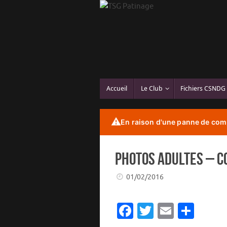
Passer
au
contenu
Passer
Accueil
Le Club
Fichiers CSNDG
au
contenu
⚠️
En raison d'une panne de comp
Photos Adultes – C
01/02/2016
Fa
T
E
P
c
w
m
ar