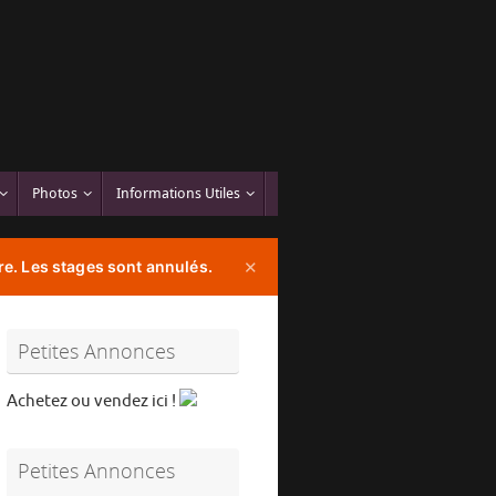
Photos
Informations Utiles
e. Les stages sont annulés.
✕
Petites Annonces
Achetez ou vendez ici !
Petites Annonces