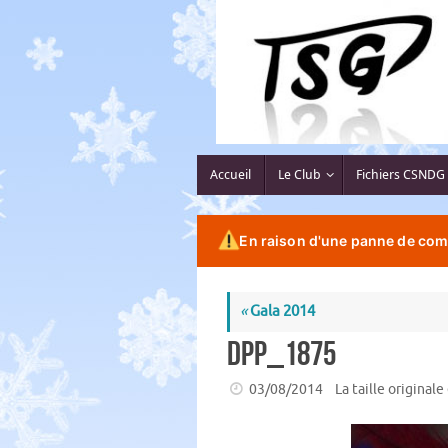
Passer
au
contenu
Passer
Accueil
Le Club
Fichiers CSNDG
au
contenu
En raison d'une panne de comp
«
Gala 2014
DPP_1875
03/08/2014
La taille originale