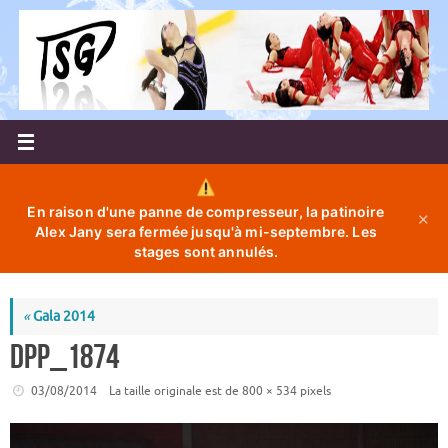
Passer
au
contenu
En raison d'une panne de compresseur, la patinoire
✕
Alex Jany sera fermée jusqu'à mi-septembre. Les
stages sont annulés.
«
Gala 2014
DPP_1874
03/08/2014
La taille originale est de
800 × 534
pixels