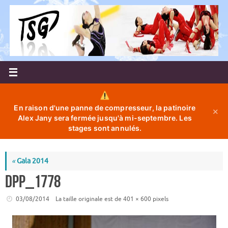
Passer
au
contenu
En raison d'une panne de compresseur, la patinoire
✕
Alex Jany sera fermée jusqu'à mi-septembre. Les
stages sont annulés.
«
Gala 2014
DPP_1778
03/08/2014
La taille originale est de
401 × 600
pixels