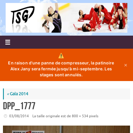
Passer
au
contenu
En raison d'une panne de compresseur, la patinoire
✕
Alex Jany sera fermée jusqu'à mi-septembre. Les
stages sont annulés.
«
Gala 2014
DPP_1777
03/08/2014
La taille originale est de
800 × 534
pixels