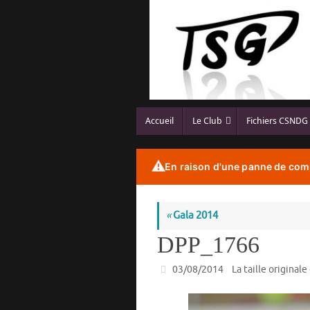
Passer
au
contenu
Passer
Accueil
Le Club
Fichiers CSNDG
au
contenu
⚠️
En raison d'une panne de comp
«
Gala 2014
DPP_1766
03/08/2014
La taille originale