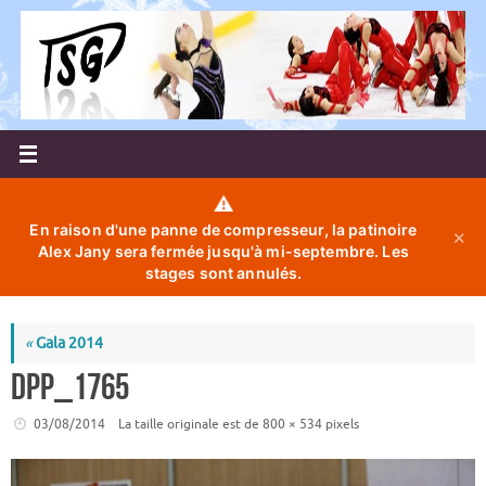
Passer
au
contenu
⚠️
En raison d'une panne de compresseur, la patinoire
✕
Alex Jany sera fermée jusqu'à mi-septembre. Les
stages sont annulés.
«
Gala 2014
DPP_1765
03/08/2014
La taille originale est de
800 × 534
pixels