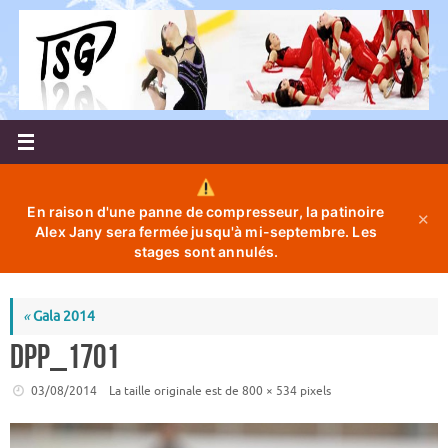
Passer
au
contenu
En raison d'une panne de compresseur, la patinoire
✕
Alex Jany sera fermée jusqu'à mi-septembre. Les
stages sont annulés.
«
Gala 2014
DPP_1701
03/08/2014
La taille originale est de
800 × 534
pixels