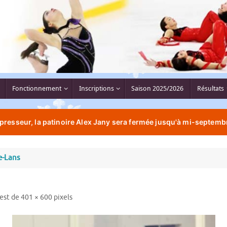
Fonctionnement
Inscriptions
Saison 2025/2026
Résultats
resseur, la patinoire Alex Jany sera fermée jusqu'à mi-septembr
e-Lans
 est de
401 × 600
pixels