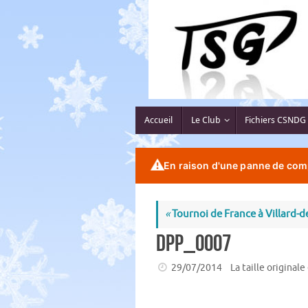
Passer
au
contenu
Passer
Accueil
Le Club
Fichiers CSNDG
au
contenu
⚠️
En raison d'une panne de comp
«
Tournoi de France à Villard-d
DPP_0007
29/07/2014
La taille originale