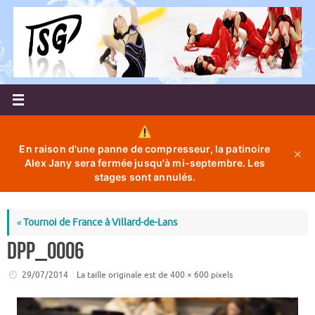
Passer
au
contenu
En raison d'une panne de compresseur, la patinoire
✕
Alex Jany sera fermée jusqu'à mi-septembre. Les
stages sont annulés.
«
Tournoi de France à Villard-de-Lans
DPP_0006
29/07/2014
La taille originale est de
400 × 600
pixels