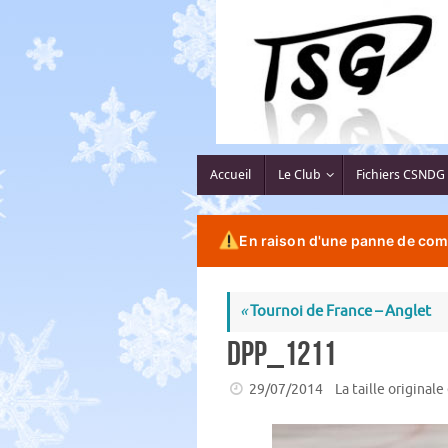
Passer
au
contenu
Passer
Accueil
Le Club
Fichiers CSNDG
au
contenu
En raison d'une panne de comp
«
Tournoi de France – Anglet
DPP_1211
29/07/2014
La taille originale