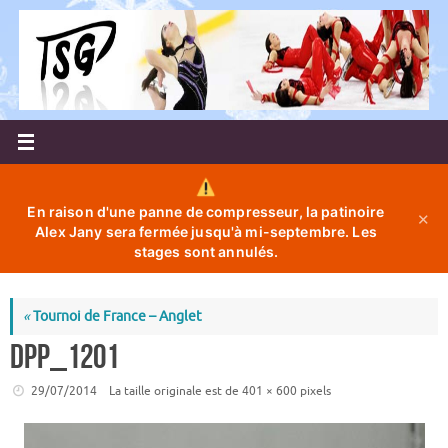
Passer
au
contenu
En raison d'une panne de compresseur, la patinoire
✕
Alex Jany sera fermée jusqu'à mi-septembre. Les
stages sont annulés.
«
Tournoi de France – Anglet
DPP_1201
29/07/2014
La taille originale est de
401 × 600
pixels