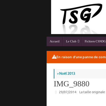
Passer
au
contenu
Passer
Accueil
Le Club
Fichiers CSNDG
au
contenu
⚠️
En raison d'une panne de comp
«
Noël 2013
IMG_9880
29/07/2014
La taille originale