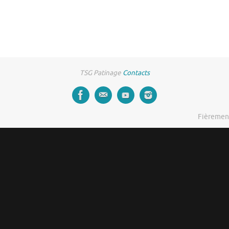
TSG Patinage
Contacts
Fièremen