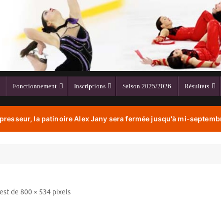
Fonctionnement
Inscriptions
Saison 2025/2026
Résultats
resseur, la patinoire Alex Jany sera fermée jusqu'à mi-septembr
 est de
800 × 534
pixels