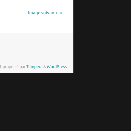
Image suivante
t propulsé par
Tempera
&
WordPress.