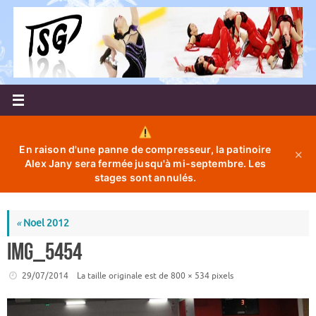
Passer
au
contenu
En raison d'une panne de compresseur, la patinoire
✕
Alex Jany sera fermée jusqu'à mi-septembre. Les
stages sont annulés.
«
Noel 2012
IMG_5454
29/07/2014
La taille originale est de
800 × 534
pixels