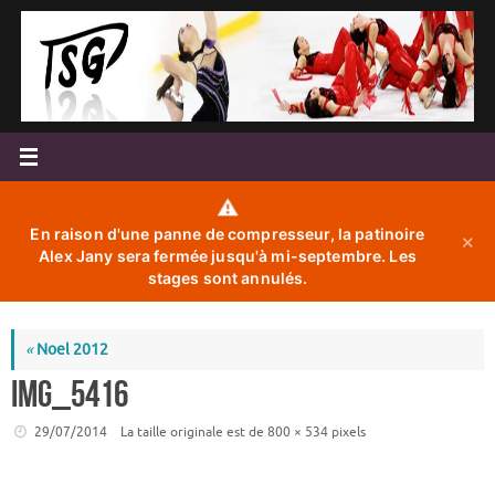
Passer
au
contenu
⚠️
En raison d'une panne de compresseur, la patinoire
✕
Alex Jany sera fermée jusqu'à mi-septembre. Les
stages sont annulés.
«
Noel 2012
IMG_5416
29/07/2014
La taille originale est de
800 × 534
pixels