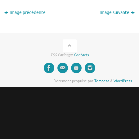
Image précédente
Image suivante
TSG Patinage
Contacts
Fièrement propulsé par
Tempera
&
WordPress.