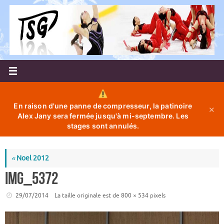
Passer
au
contenu
En raison d'une panne de compresseur, la patinoire
✕
Alex Jany sera fermée jusqu'à mi-septembre. Les
stages sont annulés.
«
Noel 2012
IMG_5372
29/07/2014
La taille originale est de
800 × 534
pixels