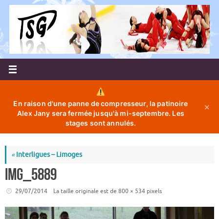
Passer
au
contenu
En raison d'une panne de compresseur, la patinoire
✕
Alex Jany sera fermée jusqu'à mi-septembre. Les
stages sont annulés.
«
Interligues – Limoges
IMG_5889
29/07/2014
La taille originale est de
800 × 534
pixels