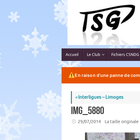
Passer
au
contenu
Passer
Accueil
Le Club
Fichiers CSNDG
au
contenu
En raison d'une panne de comp
«
Interligues – Limoges
IMG_5880
29/07/2014
La taille originale