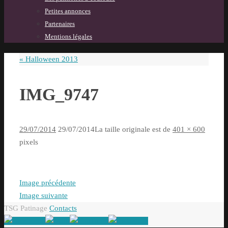
Petites annonces
Partenaires
Mentions légales
«
Halloween 2013
IMG_9747
29/07/2014
29/07/2014
La taille originale est de
401 × 600
pixels
Image précédente
Image suivante
TSG Patinage
Contacts