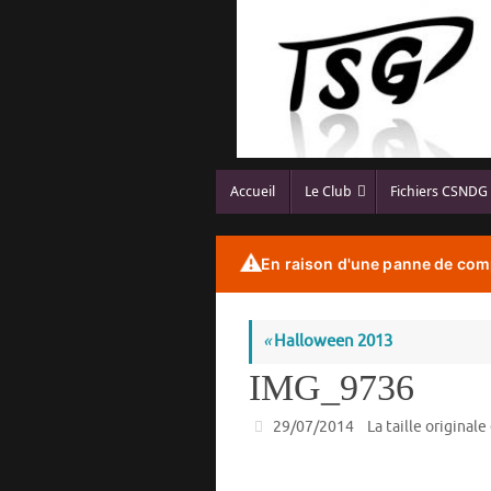
Passer
au
contenu
Passer
Accueil
Le Club
Fichiers CSNDG
au
contenu
⚠️
En raison d'une panne de comp
«
Halloween 2013
IMG_9736
29/07/2014
La taille originale