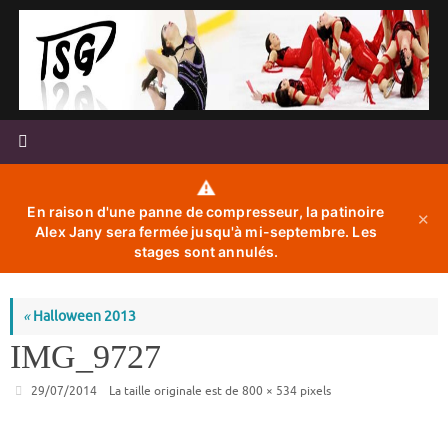
Passer
au
contenu
⚠️
En raison d'une panne de compresseur, la patinoire
✕
Alex Jany sera fermée jusqu'à mi-septembre. Les
stages sont annulés.
«
Halloween 2013
IMG_9727
29/07/2014
La taille originale est de
800 × 534
pixels