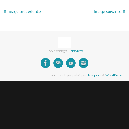
Image précédente
Image suivante
TSG Patinage
Contacts
Fièrement propulsé par
Tempera
&
WordPress.