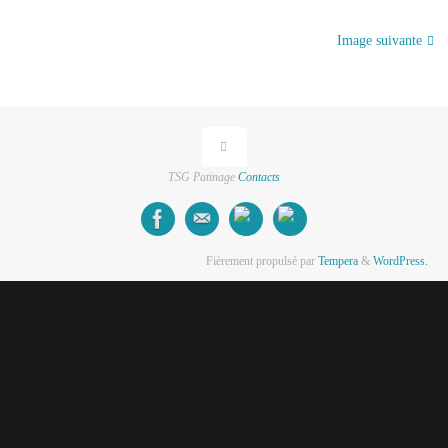
Image suivante
TSG Patinage
Contacts
Fièrement propulsé par
Tempera
&
WordPress.