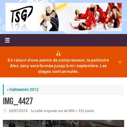
Passer
au
contenu
En raison d'une panne de compresseur, la patinoire
✕
Alex Jany sera fermée jusqu'à mi-septembre. Les
stages sont annulés.
«
Halloween 2012
IMG_4427
29/07/2014
La taille originale est de
800 × 533
pixels