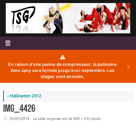
Passer
au
contenu
⚠️
En raison d'une panne de compresseur, la patinoire
✕
Alex Jany sera fermée jusqu'à mi-septembre. Les
stages sont annulés.
«
Halloween 2012
IMG_4426
29/07/2014
La taille originale est de
800 × 533
pixels