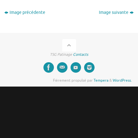
Image précédente
Image suivante
TSG Patinage
Contacts
Fièrement propulsé par
Tempera
&
WordPress.