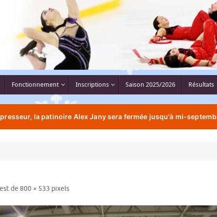
Fonctionnement
Inscriptions
Saison 2025/2026
Résultats
resseur, la patinoire Alex Jany sera fermée jusqu'à mi-septemb
 est de
800 × 533
pixels