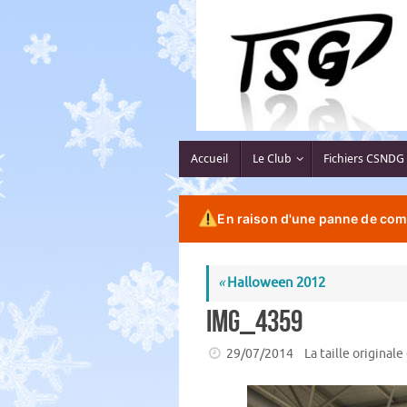
Passer
au
contenu
Passer
Accueil
Le Club
Fichiers CSNDG
au
contenu
En raison d'une panne de comp
«
Halloween 2012
IMG_4359
29/07/2014
La taille originale