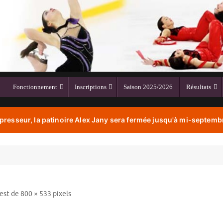
Fonctionnement
Inscriptions
Saison 2025/2026
Résultats
resseur, la patinoire Alex Jany sera fermée jusqu'à mi-septembr
 est de
800 × 533
pixels