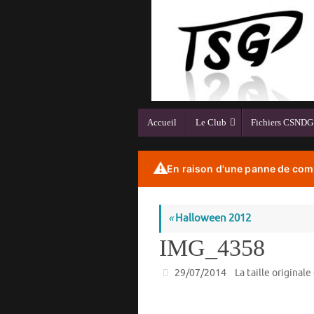
Passer
au
contenu
Passer
Accueil
Le Club
Fichiers CSNDG
au
contenu
⚠️
En raison d'une panne de comp
«
Halloween 2012
IMG_4358
29/07/2014
La taille originale