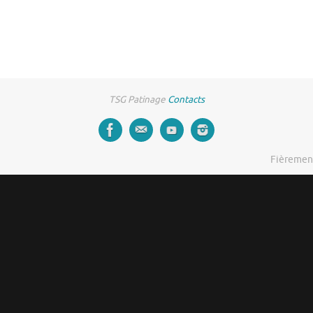
TSG Patinage
Contacts
Fièremen