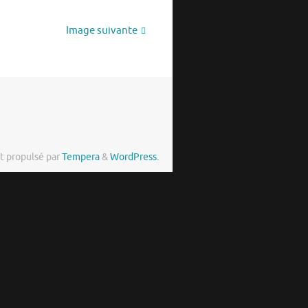
Image suivante
t propulsé par
Tempera
&
WordPress.