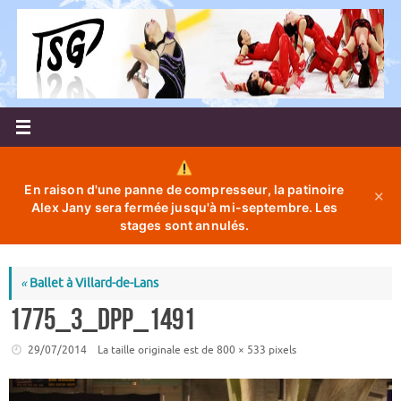
Passer
au
contenu
En raison d'une panne de compresseur, la patinoire
✕
Alex Jany sera fermée jusqu'à mi-septembre. Les
stages sont annulés.
«
Ballet à Villard-de-Lans
1775_3_dpp_1491
29/07/2014
La taille originale est de
800 × 533
pixels