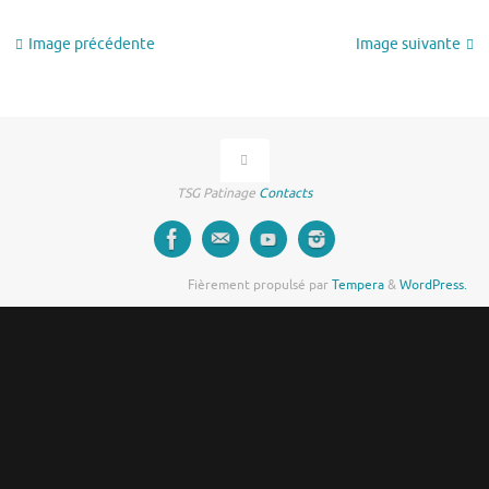
Image précédente
Image suivante
TSG Patinage
Contacts
Fièrement propulsé par
Tempera
&
WordPress.