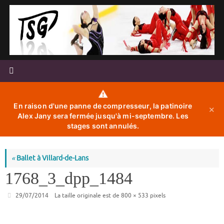
Passer
au
contenu
⚠️
En raison d'une panne de compresseur, la patinoire
✕
Alex Jany sera fermée jusqu'à mi-septembre. Les
stages sont annulés.
«
Ballet à Villard-de-Lans
1768_3_dpp_1484
29/07/2014
La taille originale est de
800 × 533
pixels