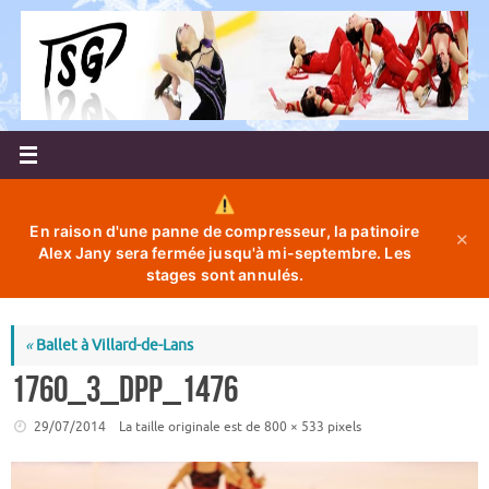
Passer
au
contenu
En raison d'une panne de compresseur, la patinoire
✕
Alex Jany sera fermée jusqu'à mi-septembre. Les
stages sont annulés.
«
Ballet à Villard-de-Lans
1760_3_dpp_1476
29/07/2014
La taille originale est de
800 × 533
pixels