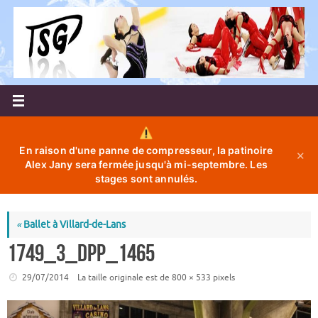
Passer
au
contenu
En raison d'une panne de compresseur, la patinoire
✕
Alex Jany sera fermée jusqu'à mi-septembre. Les
stages sont annulés.
«
Ballet à Villard-de-Lans
1749_3_dpp_1465
29/07/2014
La taille originale est de
800 × 533
pixels