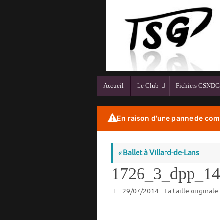
Passer
au
contenu
Passer
Accueil
Le Club
Fichiers CSNDG
au
contenu
⚠️
En raison d'une panne de comp
«
Ballet à Villard-de-Lans
1726_3_dpp_14
29/07/2014
La taille originale