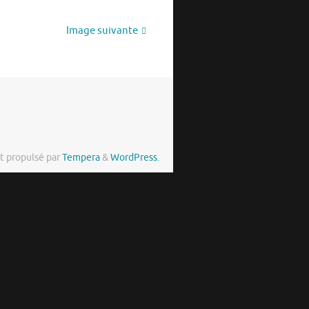
Image suivante
t propulsé par
Tempera
&
WordPress.