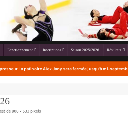
Fonctionnement
Inscriptions
Saison 2025/2026
Résultats
resseur, la patinoire Alex Jany sera fermée jusqu'à mi-septembr
26
 est de
800 × 533
pixels