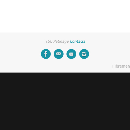
TSG Patinage
Contacts
Fièremen