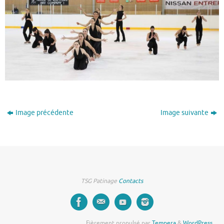
Image précédente
Image suivante
TSG Patinage
Contacts
Fièrement propulsé par
Tempera
&
WordPress.