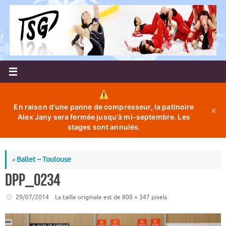
Passer
au
contenu
En raison d'une panne de compresseur, la patinoire
✕
Alex Jany sera fermée jusqu'à mi-septembre. Les
stages sont annulés.
«
Ballet – Toulouse
DPP_0234
29/07/2014
La taille originale est de
800 × 347
pixels