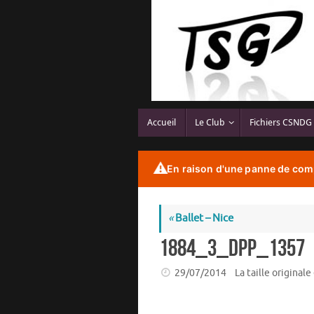
Passer
au
contenu
Passer
Accueil
Le Club
Fichiers CSNDG
au
contenu
⚠️
En raison d'une panne de comp
«
Ballet – Nice
1884_3_dpp_1357
29/07/2014
La taille originale