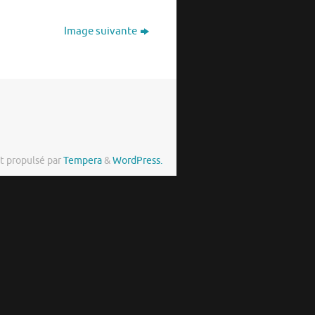
Image suivante
t propulsé par
Tempera
&
WordPress.