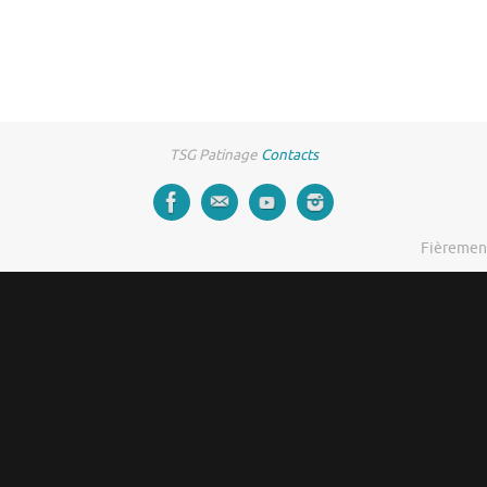
TSG Patinage
Contacts
Fièremen