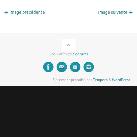
Image précédente
Image suivante
TSG Patinage
Contacts
Fièrement propulsé par
Tempera
&
WordPress.