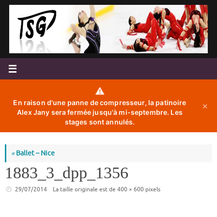
Passer
au
contenu
⚠️
En raison d'une panne de compresseur, la patinoire
✕
Alex Jany sera fermée jusqu'à mi-septembre. Les
stages sont annulés.
«
Ballet – Nice
1883_3_dpp_1356
29/07/2014
La taille originale est de
400 × 600
pixels