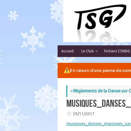
Passer
au
contenu
Passer
Accueil
Le Club
Fichiers CSNDG
au
contenu
En raison d'une panne de comp
«
Règlements de la Danse sur 
Musiques_Danses_
29/11/2017
musiques_danses_imposees_sai