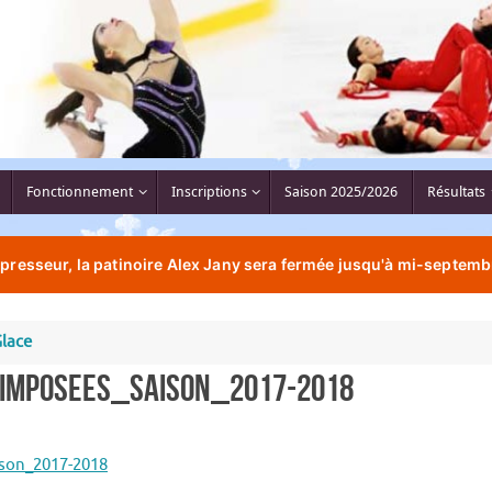
Fonctionnement
Inscriptions
Saison 2025/2026
Résultats
resseur, la patinoire Alex Jany sera fermée jusqu'à mi-septemb
Glace
Imposees_Saison_2017-2018
son_2017-2018